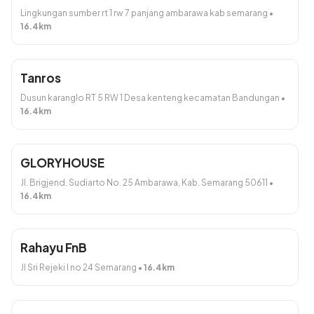
Lingkungan sumber rt 1 rw 7 panjang ambarawa kab semarang
•
16.4
km
Tanros
Dusun karanglo RT 5 RW 1 Desa kenteng kecamatan Bandungan
•
16.4
km
GLORYHOUSE
Jl. Brigjend. Sudiarto No. 25 Ambarawa, Kab. Semarang 50611
•
16.4
km
Rahayu FnB
Jl Sri Rejeki I no 24 Semarang
•
16.4
km
Total:
Rp0
Lanjut
Detail Pesanan