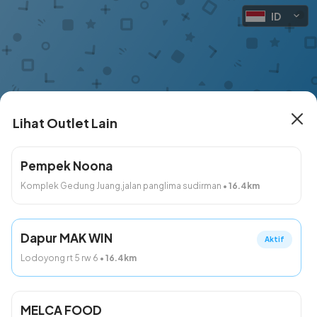
ID
Lihat Outlet Lain
Dapur MAK WIN
Pempek Noona
Komplek Gedung Juang,jalan panglima sudirman
•
16.4
km
283 Outlet Lain
Minggu, 9 Agu 2026 Secepatnya
Dapur MAK WIN
Aktif
Lodoyong rt 5 rw 6
•
16.4
km
Produk
Dibuat dengan
. Bikin toko online yuk!
MELCA FOOD