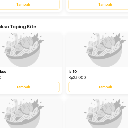
Tambah
Tambah
kso Toping Kite
akso
Isi 10
0
Rp23.000
Tambah
Tambah