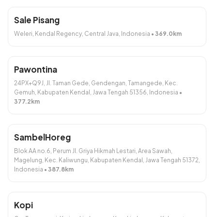
PECEL GENDAR Sultan
LONTONG OPOR CAP
GOMEH (450gr)
Rp27.500
Sale Pisang
Rp30.000
Weleri, Kendal Regency, Central Java, Indonesia
•
369.0
km
Tambah
Tambah
Pawontina
24PX+Q9J, Jl. Taman Gede, Gendengan, Tamangede, Kec.
Gemuh, Kabupaten Kendal, Jawa Tengah 51356, Indonesia
•
377.2
km
AYAM KRISPI + Sambal Ijo
BUNTIL DAUN LUMBU Khas
Bateto (1 potong)
SambelHoreg
Yogya Isi 2 Bungkus @ 160gr
Rp15.000
Rp27.500
Blok AA no.6, Perum Jl. Griya Hikmah Lestari, Area Sawah,
Magelung, Kec. Kaliwungu, Kabupaten Kendal, Jawa Tengah 51372,
Tambah
Tambah
Indonesia
•
387.8
km
Dibuat dengan
. Bikin toko online yuk!
Kopi