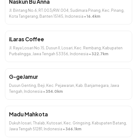
Naskun Bu Anna
Rp50.000
Rp60.000
Jl. Bintang No.6, RT.003/RW.004, Sudimara Pinang, Kec. Pinang,
Tambah
Tambah
Kota Tangerang, Banten 15145, Indonesia
•
16.4
km
iLaras Coffee
Jl. Raya Losari No.15, Dusun II, Losari, Kec. Rembang, Kabupaten
Purbalingga, Jawa Tengah 53356, Indonesia
•
322.7
km
KROKET JADUL Ayam (5 biji)
GADO-GADO SUPER
Komplit
Rp30.000
G-geJamur
Rp25.000
Dusun Genting, Beji, Kec. Pejawaran, Kab. Banjarnegara, Jawa
Tambah
Tambah
Tengah, Indonesia
•
354.0
km
Madu Mahkota
Habis
Dukuh losari, Thalab, Kutosari, Kec. Gringsing, Kabupaten Batang,
Jawa Tengah 51281, Indonesia
•
366.1
km