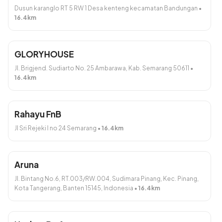
Dusun karanglo RT 5 RW 1 Desa kenteng kecamatan Bandungan
•
16.4
km
Habis
GLORYHOUSE
Jl. Brigjend. Sudiarto No. 25 Ambarawa, Kab. Semarang 50611
•
16.4
km
SEMUR AYAM BALACES Isi
MIE TITEE AYAM (450gr)
Keju (6 biji)
Rp30.000
Rp30.000
Rahayu FnB
Tambah
Tambah
Jl Sri Rejeki I no 24 Semarang
•
16.4
km
Aruna
Jl. Bintang No.6, RT.003/RW.004, Sudimara Pinang, Kec. Pinang,
Kota Tangerang, Banten 15145, Indonesia
•
16.4
km
PEPES BANDENG PRESTO
PEPES BANDENG CABUT
Kemangi (450gr)
DURI Kemangi (450gr)