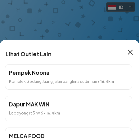
ID
Lihat Outlet Lain
SELT
Pempek Noona
Komplek Gedung Juang,jalan panglima sudirman
•
16.4
km
283 Outlet Lain
Jumat, 7 Agu 2026 Secepatnya
Dapur MAK WIN
Lodoyong rt 5 rw 6
•
16.4
km
Produk
Dibuat dengan
. Bikin toko online yuk!
MELCA FOOD