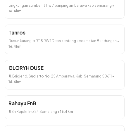
Lingkungan sumber rt 1 rw 7 panjang ambarawa kab semarang
•
16.4
km
Tanros
Dusun karanglo RT 5 RW 1 Desa kenteng kecamatan Bandungan
•
16.4
km
GLORYHOUSE
Jl. Brigjend. Sudiarto No. 25 Ambarawa, Kab. Semarang 50611
•
16.4
km
Rahayu FnB
Jl Sri Rejeki I no 24 Semarang
•
16.4
km
Total:
Rp0
Lanjut
Detail Pesanan