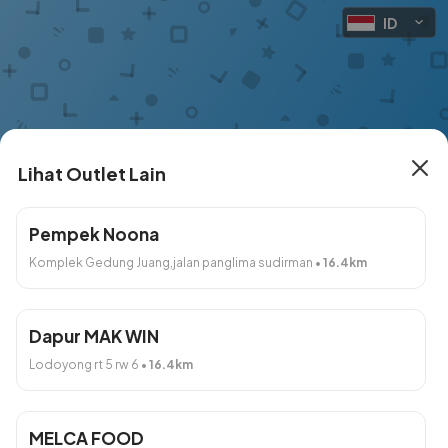
ID
Lihat Outlet Lain
Wedang Rempah
Pempek Noona
Komplek Gedung Juang,jalan panglima sudirman
•
16.4
km
283 Outlet Lain
Jumat, 7 Agu 2026 Secepatnya
Dapur MAK WIN
Lodoyong rt 5 rw 6
•
16.4
km
Produk
Tanpa Kategori
MELCA FOOD