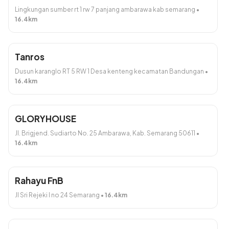
Lingkungan sumber rt 1 rw 7 panjang ambarawa kab semarang
•
16.4
km
Tanros
Wedang Rempah Seduh
Wedang uwuh
Dusun karanglo RT 5 RW 1 Desa kenteng kecamatan Bandungan
•
Rp11.000
Rp3.000
16.4
km
Tambah
Tambah
GLORYHOUSE
Jl. Brigjend. Sudiarto No. 25 Ambarawa, Kab. Semarang 50611
•
Dibuat dengan
. Bikin toko online yuk!
16.4
km
Rahayu FnB
Jl Sri Rejeki I no 24 Semarang
•
16.4
km
Total:
Rp0
Lanjut
Detail Pesanan