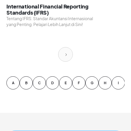
International Financial Reporting
Standards (IFRS)
Tentang IFRS: Standar Akuntansi Internasional
yang Penting. Pelajari Lebih Lanjut di Sini!
A
B
C
D
E
F
G
H
I