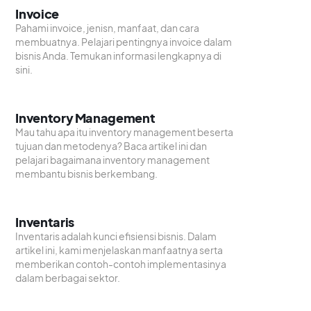
Invoice
Pahami invoice, jenisn, manfaat, dan cara
membuatnya. Pelajari pentingnya invoice dalam
bisnis Anda. Temukan informasi lengkapnya di
sini.
Inventory Management
Mau tahu apa itu inventory management beserta
tujuan dan metodenya? Baca artikel ini dan
pelajari bagaimana inventory management
membantu bisnis berkembang.
Inventaris
Inventaris adalah kunci efisiensi bisnis. Dalam
artikel ini, kami menjelaskan manfaatnya serta
memberikan contoh-contoh implementasinya
dalam berbagai sektor.