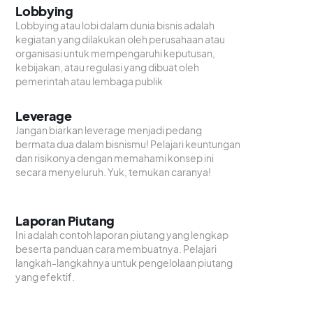
Lobbying
Lobbying atau lobi dalam dunia bisnis adalah
kegiatan yang dilakukan oleh perusahaan atau
organisasi untuk mempengaruhi keputusan,
kebijakan, atau regulasi yang dibuat oleh
pemerintah atau lembaga publik
Leverage
Jangan biarkan leverage menjadi pedang
bermata dua dalam bisnismu! Pelajari keuntungan
dan risikonya dengan memahami konsep ini
secara menyeluruh. Yuk, temukan caranya!
Laporan Piutang
Ini adalah contoh laporan piutang yang lengkap
beserta panduan cara membuatnya. Pelajari
langkah-langkahnya untuk pengelolaan piutang
yang efektif.