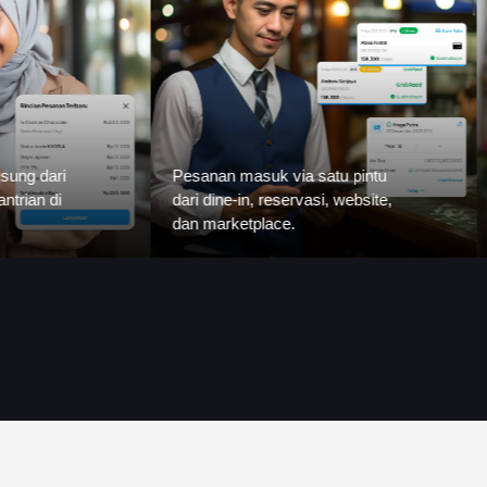
Pesanan masuk via satu pintu
Bisa pilih layana
dari dine-in, reservasi, website,
pakai kurir sendiri
dan marketplace.
pengiriman profes