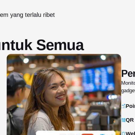
em yang terlalu ribet
untuk Semua
Pe
Monito
gadge
Poi
QR 
Web