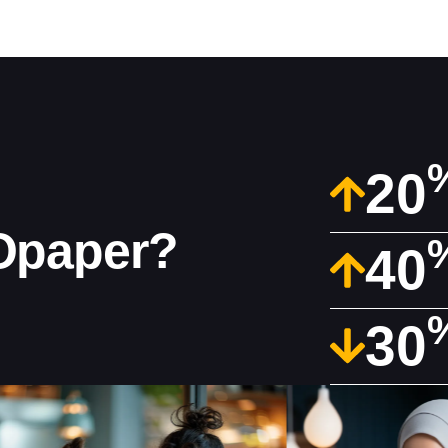
20
Opaper?
40
30