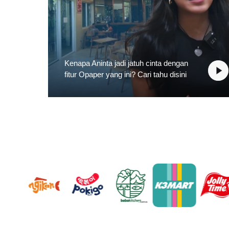
Kenapa Aninta jadi jatuh cinta dengan
fitur Opaper yang ini? Cari tahu disini