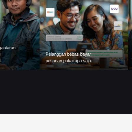
Pelangganmu bisa
Pelanggan bebas bayar
pesan dari handph
pesanan pakai apa saja.
download aplikasi.