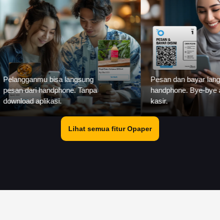
 langsung
Pesan dan bayar langsung dari
one. Tanpa
handphone. Bye-bye antrian di
kasir.
Lihat semua fitur Opaper