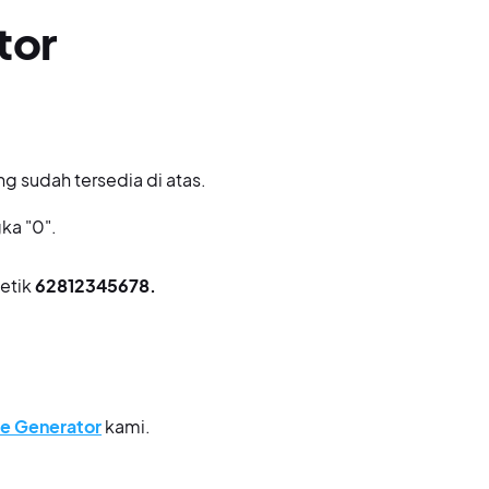
tor
g sudah tersedia di atas.
gka "0".
etik
62812345678.
e Generator
kami.