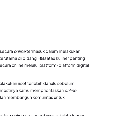
 secara
online
termasuk dalam melakukan
terutama di bidang F&B atau kuliner penting
ecara online melalui platform-platform digital
akukan riset terlebih dahulu sebelum
semestinya kamu memprioritaskan
online
u dan membangun komunitas untuk
katkan
online presence
bisnis adalah dengan