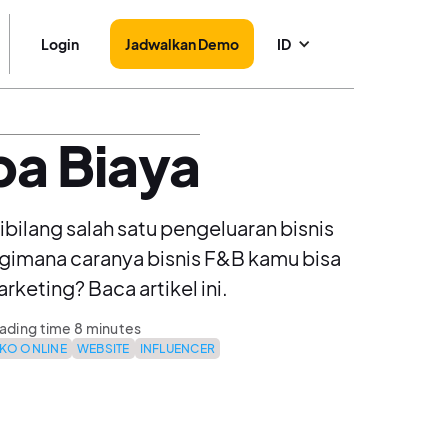
Login
Jadwalkan Demo
ID
pa Biaya
bilang salah satu pengeluaran bisnis
u gimana caranya bisnis F&B kamu bisa
keting? Baca artikel ini.
ading time 8 minutes
KO ONLINE
WEBSITE
INFLUENCER