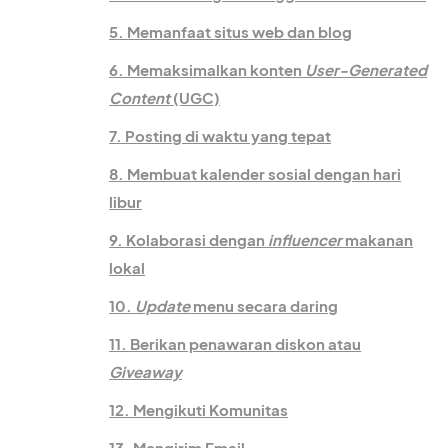
5. Memanfaat situs web dan blog
6. Memaksimalkan konten
User-Generated
Content
(UGC)
7. Posting di waktu yang tepat
8. Membuat kalender sosial dengan hari
libur
9. Kolaborasi dengan
influencer
makanan
lokal
10.
Update
menu secara daring
11. Berikan penawaran diskon atau
Giveaway
12. Mengikuti Komunitas
13. Mengirim Email