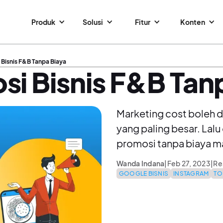
Produk
Solusi
Fitur
Konten
 Bisnis F&B Tanpa Biaya
si Bisnis F&B Tan
Marketing cost boleh di
yang paling besar. Lal
promosi tanpa biaya mar
Wanda Indana
|
Feb 27, 2023
|
Re
GOOGLE BISNIS
INSTAGRAM
TO