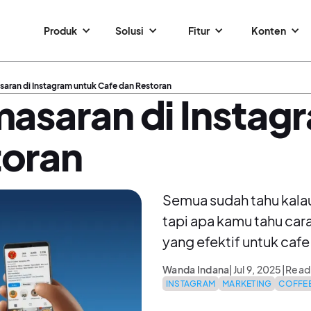
Produk
Solusi
Fitur
Konten
saran di Instagram untuk Cafe dan Restoran
masaran di Instag
toran
Semua sudah tahu kalau
tapi apa kamu tahu car
yang efektif untuk caf
Wanda Indana
|
Jul 9, 2025
|
Readi
INSTAGRAM
MARKETING
COFFE