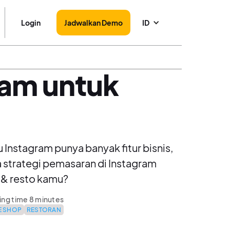
Login
Jadwalkan Demo
ID
ram untuk
 Instagram punya banyak fitur bisnis,
a strategi pemasaran di Instagram
e & resto kamu?
ng time 8 minutes
E SHOP
RESTORAN