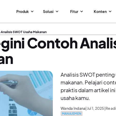
Produk
Solusi
Fitur
Konten
 Analisis SWOT Usaha Makanan
ini Contoh Anali
an
Analisis SWOT pentin
makanan. Pelajari con
praktis dalam artikel 
usaha kamu.
Wanda Indana
|
Jul 1, 2025
|
Readi
MANAJEMEN