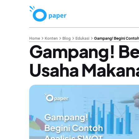
Home
Konten
Blog
Edukasi
Gampang! Begini Contoh
Gampang! Beg
Usaha Makan