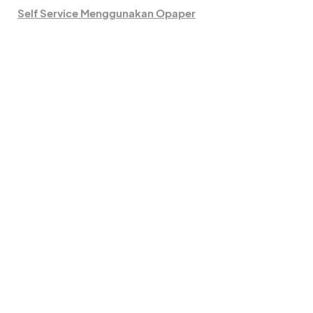
Self Service Menggunakan Opaper
Minum kopi atau "ngopi" kini telah menjadi kegiatan
sehari-hari bagi kebanyakan orang. Tidak kenal waktu