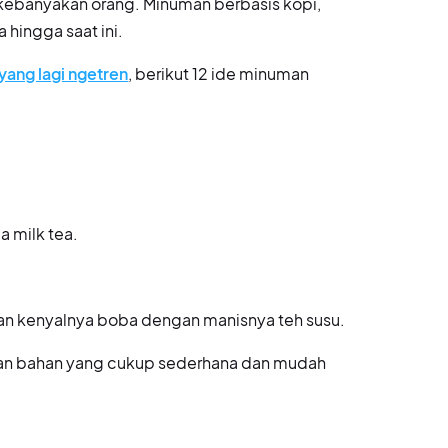
kebanyakan orang. Minuman berbasis kopi,
hingga saat ini.
ang lagi ngetren
, berikut 12 ide minuman
a milk tea.
an kenyalnya boba dengan manisnya teh susu.
an bahan yang cukup sederhana dan mudah