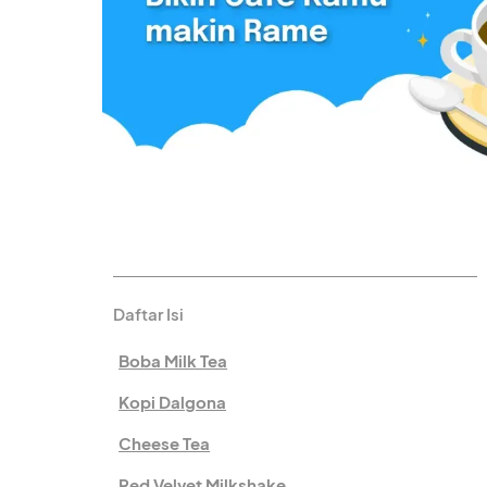
Daftar Isi
Boba Milk Tea
Kopi Dalgona
Cheese Tea
Red Velvet Milkshake