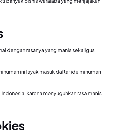
ukti banyak bisnis waralaba yang menjajakan
s
enal dengan rasanya yang manis sekaligus
minuman ini layak masuk daftar ide minuman
 di Indonesia, karena menyuguhkan rasa manis
okies