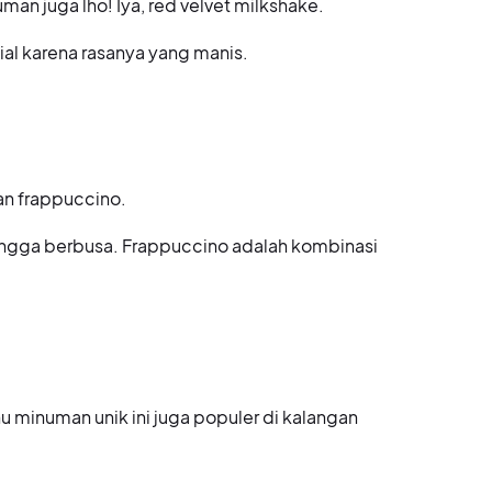
man juga lho! Iya, red velvet milkshake.
ial karena rasanya yang manis.
gan frappuccino.
 hingga berbusa. Frappuccino adalah kombinasi
minuman unik ini juga populer di kalangan