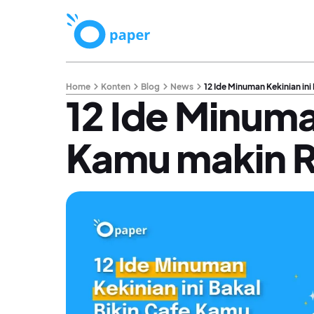
Home
Konten
Blog
News
12 Ide Minuman Kekinian in
12 Ide Minuman
Kamu makin 