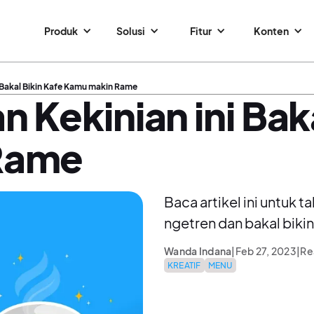
Produk
Solusi
Fitur
Konten
i Bakal Bikin Kafe Kamu makin Rame
 Kekinian ini Bak
Rame
Baca artikel ini untuk t
ngetren dan bakal bikin
Wanda Indana
|
Feb 27, 2023
|
Re
KREATIF
MENU